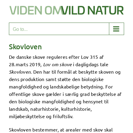
Skip
to
content
Go to...
Skovloven
De danske skove reguleres efter Lov 315 af
28.marts 2019,
Lov om skove
i dagligdags tale
Skovloven.
Den har til formål at beskytte skoven og
dens produktion samt støtte den biologiske
mangfoldighed og landskabelige betydning. For
offentlige skove gælder i særlig grad beskyttelse af
den biologiske mangfoldighed og hensynet til
landskab, naturhistorie, kulturhistorie,
miljøbeskyttelse og friluftsliv.
Skovloven bestemmer, at arealer med skov skal