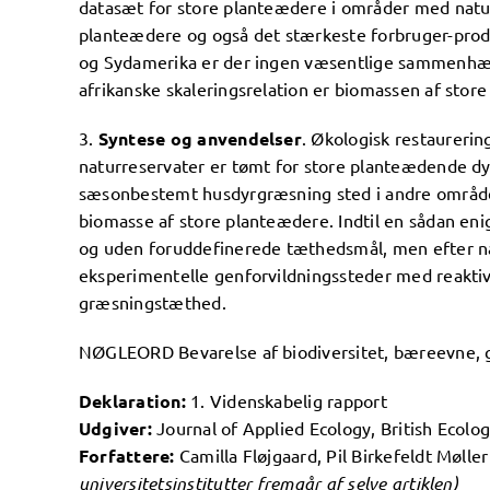
datasæt for store planteædere i områder med natur
planteædere og også det stærkeste forbruger-pro
og Sydamerika er der ingen væsentlige sammenhæn
afrikanske skaleringsrelation er biomassen af ​​sto
3.
Syntese og anvendelser
. Økologisk restaurerin
naturreservater er tømt for store planteædende dy
sæsonbestemt husdyrgræsning sted i andre områder
biomasse af store planteædere. Indtil en sådan enig
og uden foruddefinerede tæthedsmål, men efter nat
eksperimentelle genforvildningssteder med reaktiv
græsningstæthed.
NØGLEORD Bevarelse af biodiversitet, bæreevne, gr
Deklaration:
1. Videnskabelig rapport
Udgiver:
Journal of Applied Ecology, British Ecolog
Forfattere:
Camilla Fløjgaard, Pil Birkefeldt Møl
universitetsinstitutter fremgår af selve artiklen)