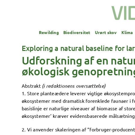
Skip
to
content
Rewilding
Biodiversitet
Urørt skov
Klima
Exploring a natural baseline for la
Udforskning af en natur
økologisk genopretnin
Abstrakt
(i redaktionens oversættelse)
1. Store planteædere leverer vigtige økosystemproc
økosystemer med dramatisk forenklede faunaer i f
basislinje er naturlige niveauer af biomasse af sto
økosystemer’ kræver evidensbaserede målsætninger
2. Vi anvender skaleringen af ​​”forbruger-producen