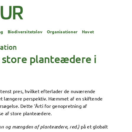
ng
Biodiversitetslov
Organisationer
Havet
ration
f store planteædere i
ntenst pres, hvilket efterlader de nuværende
 et længere perspektiv. Hæmmet af en skiftende
rsøgelse. Dette ‘Årti for genopretning af
e af store planteædere.
on og mængden af planteædere, red.)
på et globalt