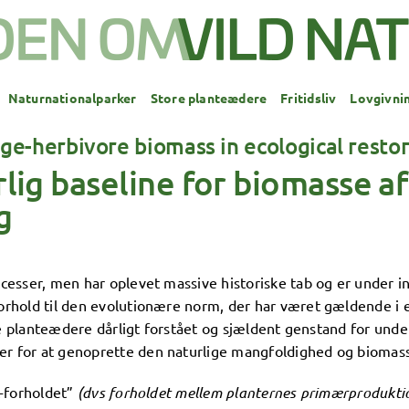
Naturnationalparker
Store planteædere
Fritidsliv
Lovgivni
rge-herbivore biomass in ecological resto
lig baseline for biomasse a
g
esser, men har oplevet massive historiske tab og er under i
orhold til den evolutionære norm, der har været gældende i
re planteædere dårligt forstået og sjældent genstand for unde
 for at genoprette den naturlige mangfoldighed og biomass
t-forholdet”
(d
vs forholdet mellem planternes primærprodukti