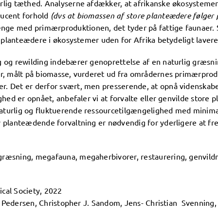
lig tæthed. Analyserne afdækker, at afrikanske økosystemer
ducent forhold
(dvs at biomassen af store planteædere følger
ge med primærproduktionen, det tyder på fattige faunaer.
re planteædere i økosystemer uden for Afrika betydeligt laver
g og rewilding indebærer genoprettelse af en naturlig græsni
r, målt på biomasse, vurderet ud fra områdernes primærprodu
. Det er derfor svært, men presserende, at opnå videnskabel
hed er opnået, anbefaler vi at forvalte eller genvilde store
urlig og fluktuerende ressourcetilgængelighed med minimal 
 planteædende forvaltning er nødvendig for yderligere at fre
æsning, megafauna, megaherbivorer, restaurering, genvildnin
ical Society, 2022
ler Pedersen, Christopher J. Sandom, Jens- Christian Svennin