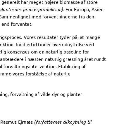
 generelt har meget højere biomasse af store
 planternes primærproduktion)
. For Europa, Asien
 Sammenlignet med forventningerne fra den
e end forventet.
ngsproces. Vores resultater tyder på, at mange
ktion. Imidlertid finder overudnyttelse ved
ig konsensus om en naturlig baseline for
 planteædere i næsten naturlig græsning året rundt
forvaltningsintervention. Etablering af
mme vores forståelse af naturlig
g, forvaltning af vilde dyr og planter
g, Rasmus Ejrnæs
(forfatternes tilknytning til