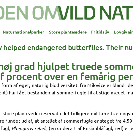
Naturnationalparker
Store planteædere
Fritidsliv
Lovgivni
ly helped endangered butterflies. Their n
høj grad hjulpet truede somme
f procent over en femårig pe
form af øget, naturlig biodiversitet, fra Milovice er blandt d
ent) har fået bestanden af sommerfugle til at stige meget ma
det store planteæderreservat i det tidligere militære trænin
 fundet ud af, at antallet af sommerfugle er steget fra 4.592
rfugl,
Phengaris rebeli
, (en underart af Ensianblåfugl, red) e