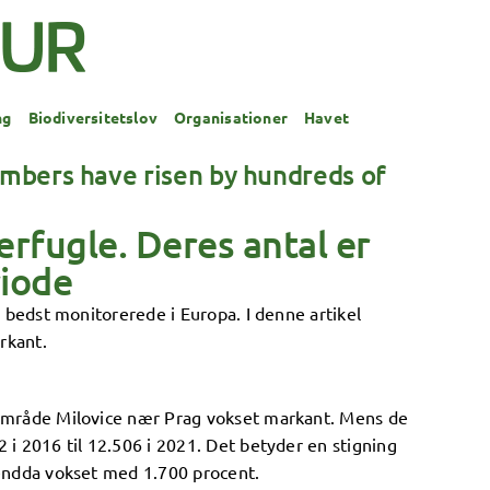
ng
Biodiversitetslov
Organisationer
Havet
umbers have risen by hundreds of
rfugle. Deres antal er
riode
e bedst monitorerede i Europa. I denne artikel
rkant.
gsområde Milovice nær Prag vokset markant. Mens de
 i 2016 til 12.506 i 2021. Det betyder en stigning
r endda vokset med 1.700 procent.