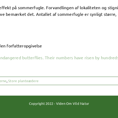
 effekt på sommerfugle. Forvandlingen af lokaliteten og stigni
have bemærket det. Antallet af sommerfugle er synligt større
uden forfatteropgivelse
 endangered butterflies. Their numbers have risen by hundreds
erne
,
Store planteædere
Copyright 2022 - Viden Om Vild Natur