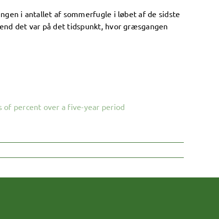
ngen i antallet af sommerfugle i løbet af de sidste
, end det var på det tidspunkt, hvor græsgangen
 of percent over a five-year period