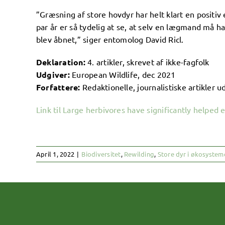
”Græsning af store hovdyr har helt klart en positiv
par år er så tydelig at se, at selv en lægmand må 
blev åbnet,” siger entomolog David Ricl.
Deklaration:
4. artikler, skrevet af ikke-fagfolk
Udgiver:
European Wildlife, dec 2021
Forfattere:
Redaktionelle, journalistiske artikler 
Link til Large herbivores have significantly helped
April 1, 2022
|
Biodiversitet
,
Rewilding
,
Store dyr i økosystem