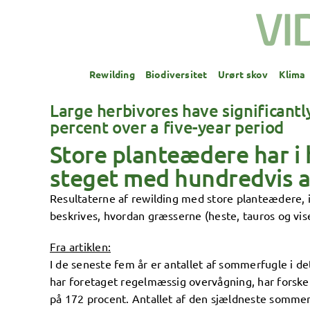
Skip
to
content
Rewilding
Biodiversitet
Urørt skov
Klima
Large herbivores have significant
percent over a five-year period
Store planteædere har i 
steget med hundredvis a
Resultaterne af rewilding med store planteædere, i 
beskrives, hvordan græsserne (heste, tauros og vis
Fra artiklen:
I de seneste fem år er antallet af sommerfugle i 
har foretaget regelmæssig overvågning, har forskere
på 172 procent. Antallet af den sjældneste somme