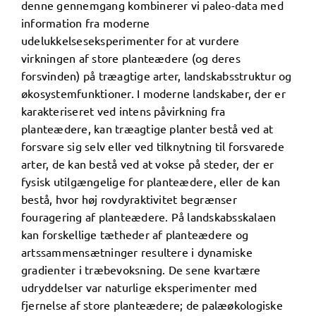
denne gennemgang kombinerer vi paleo-data med
information fra moderne
udelukkelseseksperimenter for at vurdere
virkningen af ​​store planteædere (og deres
forsvinden) på træagtige arter, landskabsstruktur og
økosystemfunktioner. I moderne landskaber, der er
karakteriseret ved intens påvirkning fra
planteædere, kan træagtige planter bestå ved at
forsvare sig selv eller ved tilknytning til forsvarede
arter, de kan bestå ved at vokse på steder, der er
fysisk utilgængelige for planteædere, eller de kan
bestå, hvor høj rovdyraktivitet begrænser
fouragering af planteædere. På landskabsskalaen
kan forskellige tætheder af planteædere og
artssammensætninger resultere i dynamiske
gradienter i træbevoksning. De sene kvartære
udryddelser var naturlige eksperimenter med
fjernelse af store planteædere; de palæøkologiske