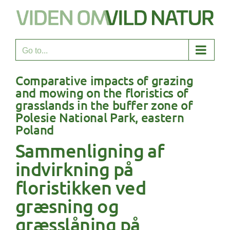
Skip
to
content
Go to...
Comparative impacts of grazing
and mowing on the floristics of
grasslands in the buffer zone of
Polesie National Park, eastern
Poland
Sammenligning af
indvirkning på
floristikken ved
græsning og
græsslåning på