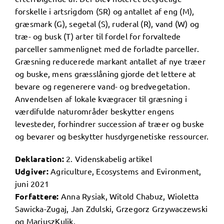
forskelle i artsrigdom (SR) og antallet af eng (M),
græsmark (G), segetal (S), ruderal (R), vand (W) og
træ- og busk (T) arter til fordel for forvaltede
parceller sammenlignet med de forladte parceller.
Græsning reducerede markant antallet af nye træer
og buske, mens græsslåning gjorde det lettere at
bevare og regenerere vand- og bredvegetation.
Anvendelsen af ​​lokale kvægracer til græsning i
værdifulde naturområder beskytter engens
levesteder, forhindrer succession af træer og buske
og bevarer og beskytter husdyrgenetiske ressourcer.
Deklaration:
2. Videnskabelig artikel
Udgiver:
Agriculture, Ecosystems and Evironment,
juni 2021
Forfattere:
Anna
Rysiak,
Witold
Chabuz,
Wioletta
Sawicka-Zugaj,
Jan Zdulski,
Grzegorz
Grzywaczewski
og
Mariusz
Kulik.