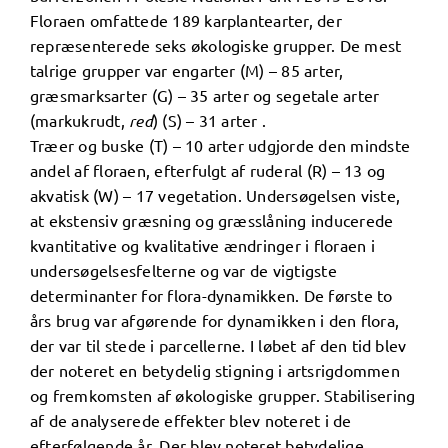
Floraen omfattede 189 karplantearter, der
repræsenterede seks økologiske grupper. De mest
talrige grupper var engarter (M) – 85 arter,
græsmarksarter (G) – 35 arter og segetale arter
(markukrudt,
red
) (S) – 31 arter .
Træer og buske (T) – 10 arter udgjorde den mindste
andel af floraen, efterfulgt af ruderal (R) – 13 og
akvatisk (W) – 17 vegetation. Undersøgelsen viste,
at ekstensiv græsning og græsslåning inducerede
kvantitative og kvalitative ændringer i floraen i
undersøgelsesfelterne og var de vigtigste
determinanter for flora-dynamikken. De første to
års brug var afgørende for dynamikken i den flora,
der var til stede i parcellerne. I løbet af den tid blev
der noteret en betydelig stigning i artsrigdommen
og fremkomsten af ​​økologiske grupper. Stabilisering
af de analyserede effekter blev noteret i de
efterfølgende år. Der blev noteret betydelige