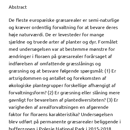
Abstract
De fleste europæiske græsarealer er semi-naturlige
og kræver ordentlig forvaltning for at bevare deres
høje naturværdi. De er levesteder for mange
sjældne og truede arter af planter og dyr. Formålet
med undersøgelsen var at bestemme mønstre for
ændringer i floraen på ​​græsarealer forårsaget af
indførelsen af ​​omfattende græsslånings og
græsning og at besvare følgende spørgsmål: (1) Er
artsrigdommen og antallet og forekomsten af ​​
økologiske plantegrupper forskellige afhængigt af
forvaltningsform? (2) Er græsning eller slåning mere
gavnligt for bevarelsen af ​​plantediversiteten? (3) Er
varigheden af ​​arealforvaltningen en afgørende
faktor for floraens karakteristika? Undersøgelsen
blev udført på permanente græsarealer beliggende i
bufferzonen i Polesie National Park i 2015-2018.