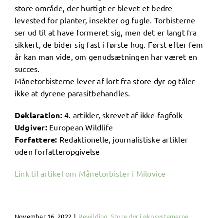
store område, der hurtigt er blevet et bedre
levested for planter, insekter og fugle. Torbisterne
ser ud til at have formeret sig, men det er langt fra
sikkert, de bider sig fast i første hug. Først efter fem
år kan man vide, om genudsætningen har været en
succes.
Månetorbisterne lever af lort fra store dyr og tåler
ikke at dyrene parasitbehandles.
Deklaration:
4. artikler, skrevet af ikke-fagfolk
Udgiver:
European Wildlife
Forfattere:
Redaktionelle, journalistiske artikler
uden forfatteropgivelse
Link til artikel om Månetorbister i Milovice
November 16, 2022
|
Rewilding
,
Store dyr i økosystemerne
,