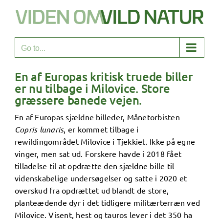
Skip
to
content
Go to...
En af Europas kritisk truede biller
er nu tilbage i Milovice. Store
græssere banede vejen.
En af Europas sjældne billeder, Månetorbisten
Copris lunaris
, er kommet tilbage i
rewildingområdet Milovice i Tjekkiet. Ikke på egne
vinger, men sat ud. Forskere havde i 2018 fået
tilladelse til at opdrætte den sjældne bille til
videnskabelige undersøgelser og satte i 2020 et
overskud fra opdrættet ud blandt de store,
planteædende dyr i det tidligere militærterræn ved
Milovice. Visent, hest og tauros lever i det 350 ha