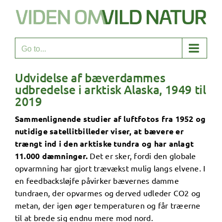
Skip
to
content
Go to...
Udvidelse af bæverdammes
udbredelse i arktisk Alaska, 1949 til
2019
Sammenlignende studier af luftfotos fra 1952 og
nutidige satellitbilleder viser, at bævere er
trængt ind i den arktiske tundra og har anlagt
11.000 dæmninger.
Det er sker, fordi den globale
opvarmning har gjort trævækst mulig langs elvene. I
en feedbacksløjfe påvirker bævernes damme
tundraen, der opvarmes og derved udleder CO2 og
metan, der igen øger temperaturen og får træerne
til at brede sig endnu mere mod nord.