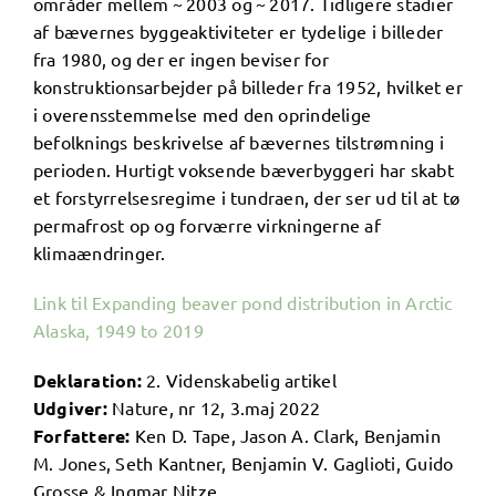
områder mellem ~ 2003 og ~ 2017. Tidligere stadier
af bævernes byggeaktiviteter er tydelige i billeder
fra 1980, og der er ingen beviser for
konstruktionsarbejder på billeder fra 1952, hvilket er
i overensstemmelse med den oprindelige
befolknings beskrivelse af bævernes tilstrømning i
perioden. Hurtigt voksende bæverbyggeri har skabt
et forstyrrelsesregime i tundraen, der ser ud til at tø
permafrost op og forværre virkningerne af
klimaændringer.
Link til Expanding beaver pond distribution in Arctic
Alaska, 1949 to 2019
Deklaration:
2. Videnskabelig artikel
Udgiver:
Nature, nr 12, 3.maj 2022
Forfattere:
Ken D. Tape, Jason A. Clark, Benjamin
M. Jones, Seth Kantner, Benjamin V. Gaglioti, Guido
Grosse & Ingmar Nitze