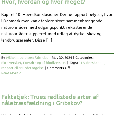
Hvor, hvordan og hvor meget?
Kapitel 10 Hovedkonklusioner Denne rapport belyser, hvor
i Danmark man kan etablere store sammenhængende
naturområder med udgangspunkt i eksisterende
naturområder suppleret med udtag af dyrket skov og
landbrugsarealer. Disse [...]
By
Wilhelm Lorenzen Fabricius
|
May 30, 2024
|
Categories:
Biodiversitet
,
Forvaltning af biodiversitet
|
Tags:
01 Videnskabelig
on
rapport eller undersøgelse
|
Comments Off
Mere,
Read More
bedre
og
større
natur
Faktatjek: Trues rødlistede arter af
i
nåletræsfældning i Gribskov?
Danmark.
Hvor,
hvordan