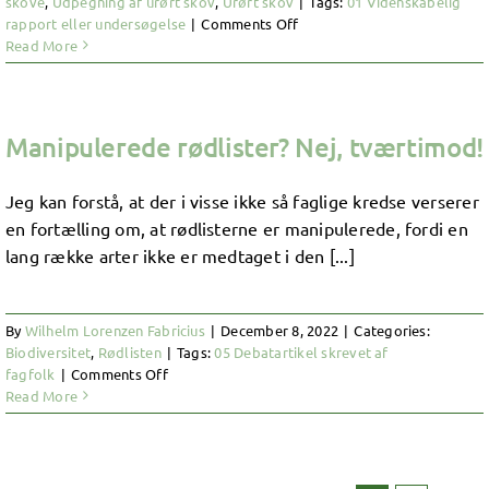
skove
,
Udpegning af urørt skov
,
Urørt skov
|
Tags:
01 Videnskabelig
on
rapport eller undersøgelse
|
Comments Off
Naturskovsstrategien
Read More
(1992)
Manipulerede rødlister? Nej, tværtimod!
Jeg kan forstå, at der i visse ikke så faglige kredse verserer
en fortælling om, at rødlisterne er manipulerede, fordi en
lang række arter ikke er medtaget i den [...]
By
Wilhelm Lorenzen Fabricius
|
December 8, 2022
|
Categories:
Biodiversitet
,
Rødlisten
|
Tags:
05 Debatartikel skrevet af
on
fagfolk
|
Comments Off
Manipulerede
Read More
rødlister?
Nej,
tværtimod!