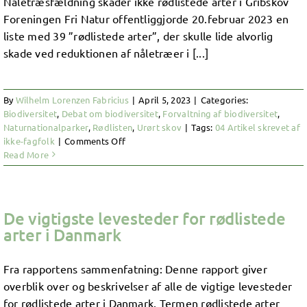
Nåletræsfældning skader ikke rødlistede arter i Gribskov
og
Foreningen Fri Natur offentliggjorde 20.februar 2023 en
hvor
liste med 39 ”rødlistede arter”, der skulle lide alvorlig
meget?
skade ved reduktionen af nåletræer i [...]
By
Wilhelm Lorenzen Fabricius
|
April 5, 2023
|
Categories:
Biodiversitet
,
Debat om biodiversitet
,
Forvaltning af biodiversitet
,
Naturnationalparker
,
Rødlisten
,
Urørt skov
|
Tags:
04 Artikel skrevet af
on
ikke-fagfolk
|
Comments Off
Faktatjek:
Read More
Trues
rødlistede
arter
af
De vigtigste levesteder for rødlistede
nåletræsfældning
arter i Danmark
i
Gribskov?
Fra rapportens sammenfatning: Denne rapport giver
overblik over og beskrivelser af alle de vigtige levesteder
for rødlistede arter i Danmark. Termen rødlistede arter