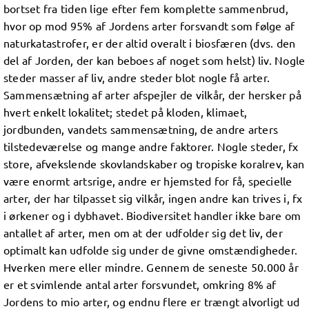
bortset fra tiden lige efter fem komplette sammenbrud,
Biodiversitet i skove
hvor op mod 95% af Jordens arter forsvandt som følge af
naturkatastrofer, er der altid overalt i biosfæren (dvs. den
del af Jorden, der kan beboes af noget som helst) liv. Nogle
steder masser af liv, andre steder blot nogle få arter.
Sammensætning af arter afspejler de vilkår, der hersker på
hvert enkelt lokalitet; stedet på kloden, klimaet,
jordbunden, vandets sammensætning, de andre arters
tilstedeværelse og mange andre faktorer. Nogle steder, fx
store, afvekslende skovlandskaber og tropiske koralrev, kan
være enormt artsrige, andre er hjemsted for få, specielle
arter, der har tilpasset sig vilkår, ingen andre kan trives i, fx
i ørkener og i dybhavet. Biodiversitet handler ikke bare om
antallet af arter, men om at der udfolder sig det liv, der
optimalt kan udfolde sig under de givne omstændigheder.
Hverken mere eller mindre. Gennem de seneste 50.000 år
er et svimlende antal arter forsvundet, omkring 8% af
Jordens to mio arter, og endnu flere er trængt alvorligt ud