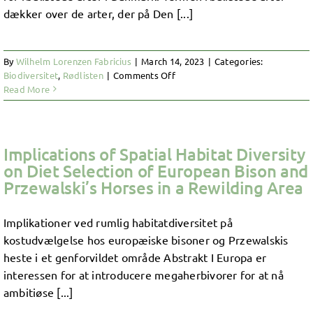
dækker over de arter, der på Den [...]
By
Wilhelm Lorenzen Fabricius
|
March 14, 2023
|
Categories:
on
Biodiversitet
,
Rødlisten
|
Comments Off
De
Read More
vigtigste
levesteder
for
rødlistede
Implications of Spatial Habitat Diversity
arter
on Diet Selection of European Bison and
i
Przewalski’s Horses in a Rewilding Area
Danmark
Implikationer ved rumlig habitatdiversitet på
kostudvælgelse hos europæiske bisoner og Przewalskis
heste i et genforvildet område Abstrakt I Europa er
interessen for at introducere megaherbivorer for at nå
ambitiøse [...]