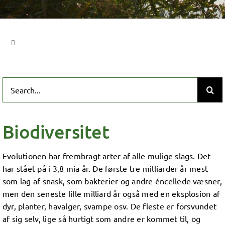
Toggle
Navigation
Biodiversitet
Search
for:
Rødlisten
Biodiversitet
Hvad er biodiversitet?
Evolutionen har frembragt arter af alle mulige slags. Det
har stået på i 3,8 mia år. De første tre milliarder år mest
Forvaltning af biodiversitet
som lag af snask, som bakterier og andre éncellede væsner,
men den seneste lille milliard år også med en eksplosion af
Debat om biodiversitet
dyr, planter, havalger, svampe osv. De fleste er forsvundet
af sig selv, lige så hurtigt som andre er kommet til, og