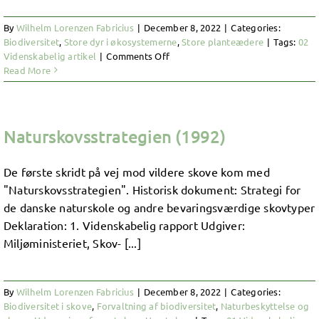
By
Wilhelm Lorenzen Fabricius
|
December 8, 2022
|
Categories:
Biodiversitet
,
Store dyr i økosystemerne
,
Store planteædere
|
Tags:
02
on
Videnskabelig artikel
|
Comments Off
Implications
Read More
of
Spatial
Habitat
Diversity
Naturskovsstrategien (1992)
on
Diet
Selection
De første skridt på vej mod vildere skove kom med
of
"Naturskovsstrategien". Historisk dokument: Strategi for
European
de danske naturskole og andre bevaringsværdige skovtyper
Bison
Deklaration: 1. Videnskabelig rapport Udgiver:
and
Przewalski’s
Miljøministeriet, Skov- [...]
Horses
in
a
By
Wilhelm Lorenzen Fabricius
|
December 8, 2022
|
Categories:
Rewilding
Biodiversitet i skove
,
Forvaltning af biodiversitet
,
Naturbeskyttelse og
Area