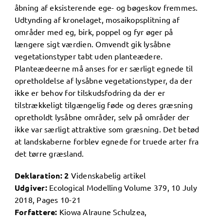
åbning af eksisterende ege- og bøgeskov fremmes.
Udtynding af kronelaget, mosaikopsplitning af
områder med eg, birk, poppel og fyr øger på
længere sigt værdien. Omvendt gik lysåbne
vegetationstyper tabt uden planteædere.
Planteædeerne må anses for er særligt egnede til
opretholdelse af lysåbne vegetationstyper, da der
ikke er behov for tilskudsfodring da der er
tilstrækkeligt tilgængelig føde og deres græsning
opretholdt lysåbne områder, selv på områder der
ikke var særligt attraktive som græsning. Det betød
at landskaberne forblev egnede for truede arter fra
det tørre græsland.
Deklaration: 2
Videnskabelig artikel
Udgiver:
Ecological Modelling Volume 379, 10 July
2018, Pages 10-21
Forfattere:
Kiowa Alraune Schulzea,