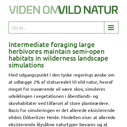
Skip
to
content
Go to...
Intermediate foraging large
herbivores maintain semi-open
habitats in wilderness landscape
simulations
Med udgangspunkt i den tyske regerings ønske om
at udlægge 2% af statsarealet til vild natur, hvoraf
meget for nuværende vil være skov, simuleres
udviklingen i vegetationen i åbentlands- og
skovhabitater ved tilførsel af store planteædere.
Basis for simuleringen er det allerede eksisterende
vildnis Döberitzer Heide. Modellen viser at allerede
eksisterende ålysåbne naturtyper bevares og at