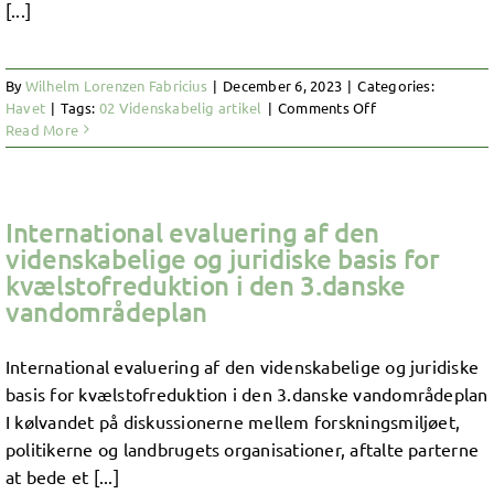
[...]
By
Wilhelm Lorenzen Fabricius
|
December 6, 2023
|
Categories:
on
Havet
|
Tags:
02 Videnskabelig artikel
|
Comments Off
Webinar
Read More
med
professor
Stiig
Markager
International evaluering af den
videnskabelige og juridiske basis for
kvælstofreduktion i den 3.danske
vandområdeplan
International evaluering af den videnskabelige og juridiske
basis for kvælstofreduktion i den 3.danske vandområdeplan
I kølvandet på diskussionerne mellem forskningsmiljøet,
politikerne og landbrugets organisationer, aftalte parterne
at bede et [...]