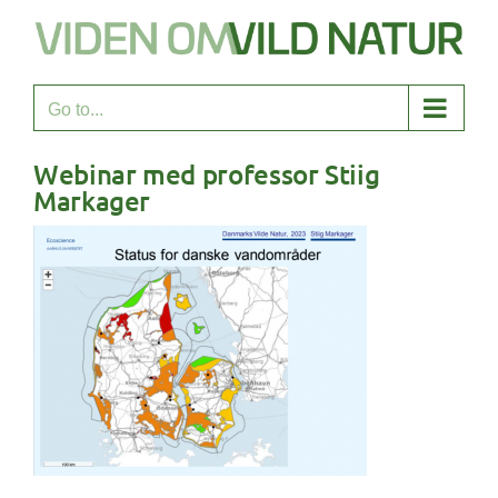
Skip
to
content
Go to...
Webinar med professor Stiig
Markager