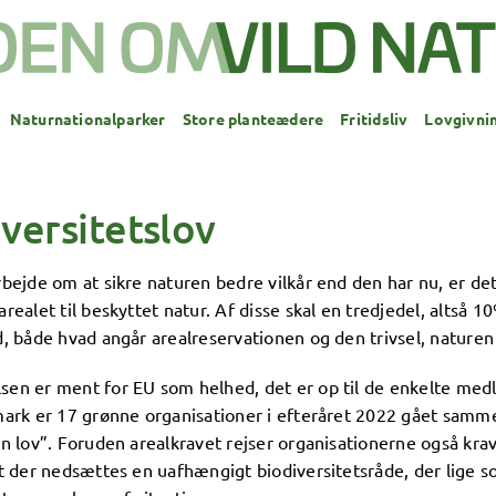
Naturnationalparker
Store planteædere
Fritidsliv
Lovgivni
versitetslov
bejde om at sikre naturen bedre vilkår end den har nu, er det
realet til beskyttet natur. Af disse skal en tredjedel, altså 
, både hvad angår arealreservationen og den trivsel, naturen 
en er ment for EU som helhed, det er op til de enkelte me
mark er 17 grønne organisationer i efteråret 2022 gået samm
n lov”. Foruden arealkravet rejser organisationerne også krav 
at der nedsættes en uafhængigt biodiversitetsråde, der lige 