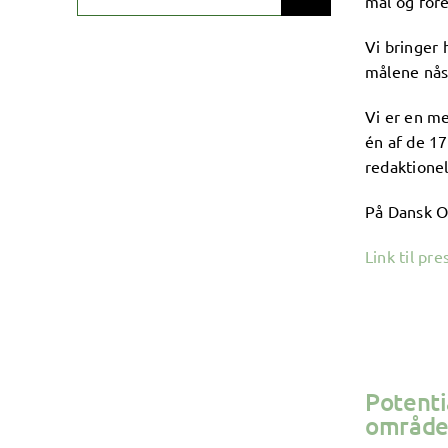
mål og fore
for:
Vi bringer 
målene nås
Vi er en me
én af de 17
redaktionel
På Dansk O
Link til pr
Potenti
område