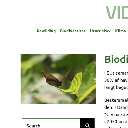
Skip
to
content
Rewilding
Biodiversitet
Urørt skov
Klima
Biodi
I EUs samar
30% af hava
langt bagud
Bestemmels
den. I Dan
“Giv nature
i 2050 og 
Search