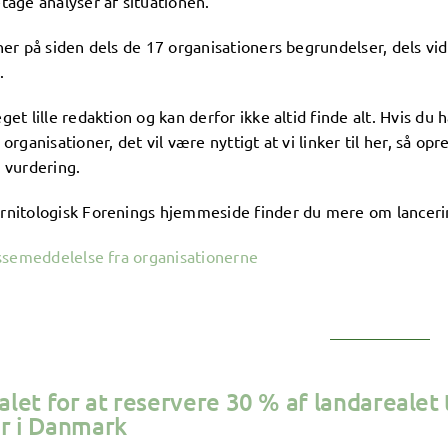
tage analyser af situationen.
her på siden dels de 17 organisationers begrundelser, dels vi
.
get lille redaktion og kan derfor ikke altid finde alt. Hvis du
 organisationer, det vil være nyttigt at vi linker til her, så o
 vurdering.
rnitologisk Forenings hjemmeside finder du mere om lancering
essemeddelelse fra organisationerne
alet for at reservere 30 % af landarealet
r i Danmark