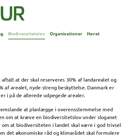
ng
Biodiversitetslov
Organisationer
Havet
 aftalt at der skal reserveres 30% af landarealet og
10% af arealet, nyde streng beskyttelse. Danmark er
er i på de allerede udpegede arealer.
dlemslande at planlægge i overensstemmelse med
en om at kræve en biodiversitetslov under sloganet
om at biodiversiteten i landet skal være i god trivsel
som det økonomiske råd og klimarådet skal formulere