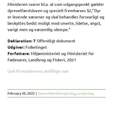
Ministeren svarer bl.a. at som udgangspunkt gælder
dyrevelfærdsloven og specielt fremhæves §2,”Dyr
er levende væsener og skal behandles forsvarligt og
beskyttes bedst muligt mod smerte, lidelse, angst,
varigt men og væsentlig ulempe.”
Deklaration: 7
Offentligt dokument
Udgiver:
Folketinget
Forfattere:
Miljøministeriet og Ministeriet for
Fødevarer, Landbrug og Fiskeri, 2021
Link til ministerens skriftlige svar
February 20, 2022
|
Dyrevelfærdslovgivning
,
Lovgivning