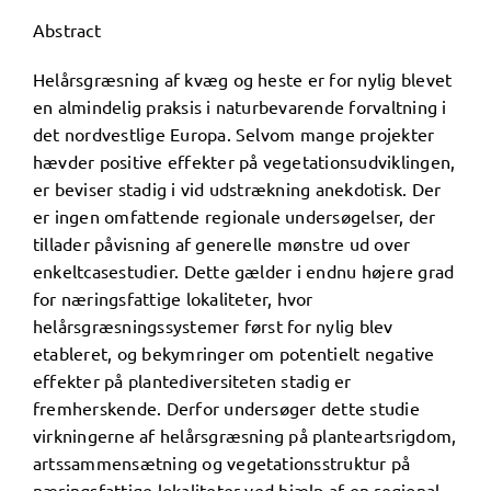
Abstract
Helårsgræsning af kvæg og heste er for nylig blevet
en almindelig praksis i naturbevarende forvaltning i
det nordvestlige Europa. Selvom mange projekter
hævder positive effekter på vegetationsudviklingen,
er beviser stadig i vid udstrækning anekdotisk. Der
er ingen omfattende regionale undersøgelser, der
tillader påvisning af generelle mønstre ud over
enkeltcasestudier. Dette gælder i endnu højere grad
for næringsfattige lokaliteter, hvor
helårsgræsningssystemer først for nylig blev
etableret, og bekymringer om potentielt negative
effekter på plantediversiteten stadig er
fremherskende. Derfor undersøger dette studie
virkningerne af helårsgræsning på planteartsrigdom,
artssammensætning og vegetationsstruktur på
næringsfattige lokaliteter ved hjælp af en regional