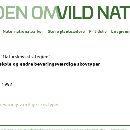
Naturnationalparker
Store planteædere
Fritidsliv
Lovgivni
 “Naturskovsstrategien”.
rskole og andre bevaringsværdige skovtyper
, 1992
e bevaringsværdige skovtyper
versitet
,
Naturbeskyttelse og skove
,
Udpegning af urørt skov
,
Urørt skov