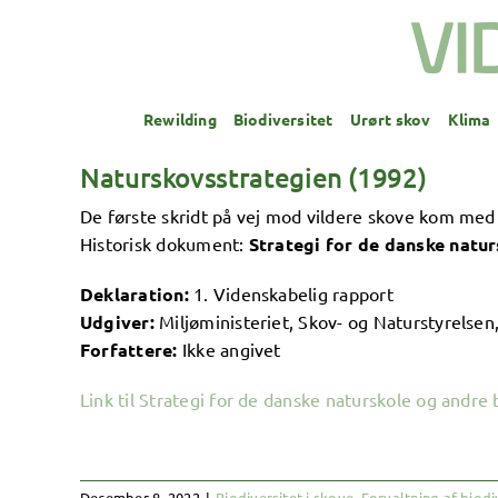
Skip
to
content
Rewilding
Biodiversitet
Urørt skov
Klima
Naturskovsstrategien (1992)
De første skridt på vej mod vildere skove kom med
Historisk dokument:
Strategi for de danske natu
Deklaration:
1. Videnskabelig rapport
Udgiver:
Miljøministeriet, Skov- og Naturstyrelsen
Forfattere:
Ikke angivet
Link til Strategi for de danske naturskole og andr
December 8, 2022
|
Biodiversitet i skove
,
Forvaltning af biodi