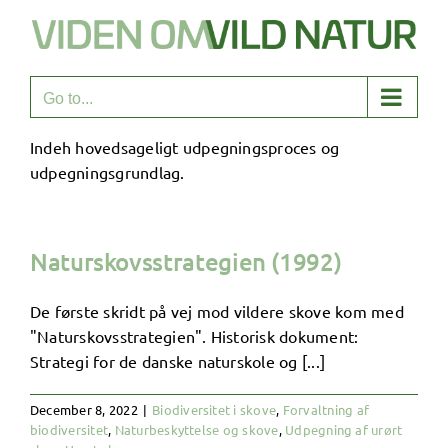
Skip
to
content
Go to...
Indeh hovedsageligt udpegningsproces og
udpegningsgrundlag.
Naturskovsstrategien (1992)
De første skridt på vej mod vildere skove kom med
"Naturskovsstrategien". Historisk dokument:
Strategi for de danske naturskole og [...]
December 8, 2022
|
Biodiversitet i skove
,
Forvaltning af
biodiversitet
,
Naturbeskyttelse og skove
,
Udpegning af urørt