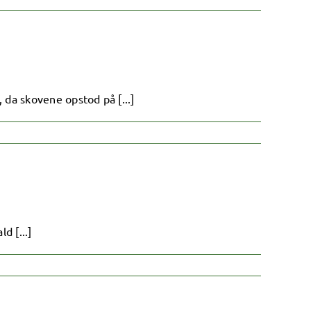
da skovene opstod på [...]
d [...]