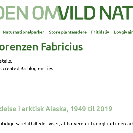
Naturnationalparker
Store planteædere
Fritidsliv
Lovgivni
orenzen Fabricius
tails.
 created 95 blog entries.
se i arktisk Alaska, 1949 til 2019
dige satellitbilleder viser, at bævere er trængt ind i den arkt