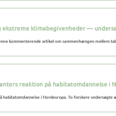
t og ekstreme klimabegivenheder — unde
i denne kommenterende artikel om sammenhængen mellem tab 
anters reaktion på habitatomdannelse i 
å habitatomdannelse i Nordeuropa. To forskere undersøgte æ