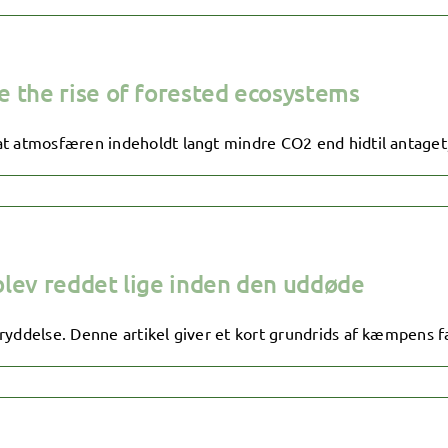
 the rise of forested ecosystems
t atmosfæren indeholdt langt mindre CO2 end hidtil antaget, 
blev reddet lige inden den uddøde
yddelse. Denne artikel giver et kort grundrids af kæmpens fal