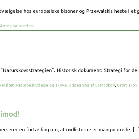
dvælgelse hos europæiske bisoner og Przewalskis heste i et g
Store planteædere
"Naturskovsstrategien". Historisk dokument: Strategi for de d
versitet
,
Naturbeskyttelse og skove
,
Udpegning af urørt skov
,
Urørt skov
timod!
 verserer en fortælling om, at rødlisterne er manipulerede, [...