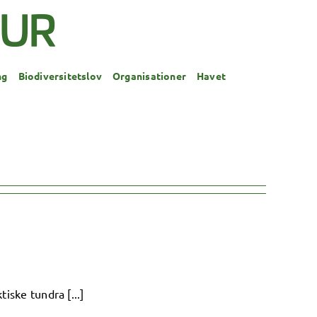
ng
Biodiversitetslov
Organisationer
Havet
iske tundra [...]