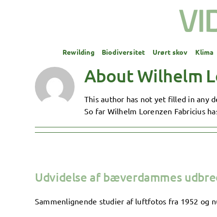
Skip
to
content
Rewilding
Biodiversitet
Urørt skov
Klima
About
Wilhelm L
This author has not yet filled in any de
So far Wilhelm Lorenzen Fabricius has
Udvidelse af bæverdammes udbredel
Sammenlignende studier af luftfotos fra 1952 og nuti